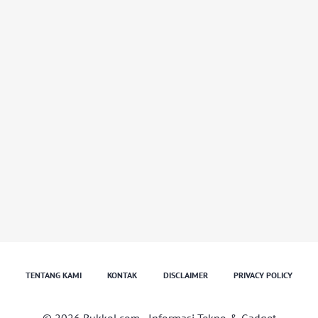
TENTANG KAMI
KONTAK
DISCLAIMER
PRIVACY POLICY
© 2026
Bukkol.com
- Informasi Tekno & Gadget