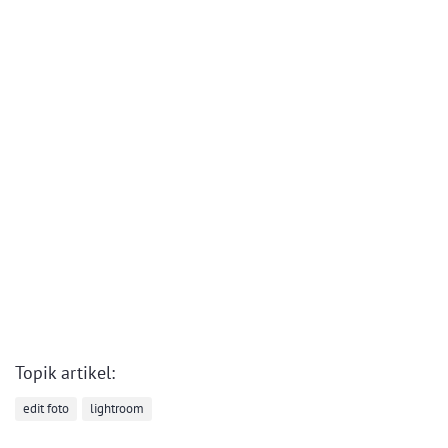
Topik artikel:
edit foto
lightroom