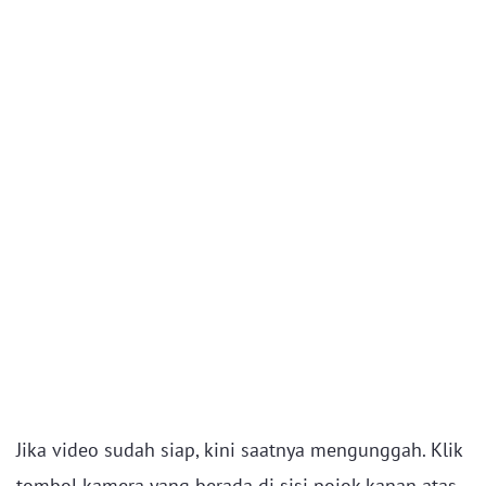
Jika video sudah siap, kini saatnya mengunggah. Klik
tombol kamera yang berada di sisi pojok kanan atas,