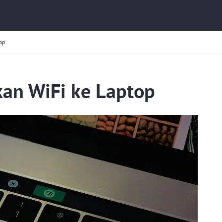
op
an WiFi ke Laptop