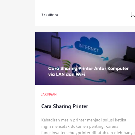
3Kx dibaca..
JARINGAN
Cara Sharing Printer
Kehadiran mesin printer menjadi solusi ketika
ingin mencetak dokumen penting. Karena
fungsinya tersebut, printer dibutuhkan oleh banya