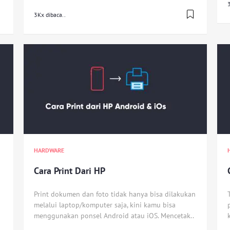
3
3Kx dibaca..
HARDWARE
Cara Print Dari HP
Print dokumen dan foto tidak hanya bisa dilakukan
melalui laptop/komputer saja, kini kamu bisa
menggunakan ponsel Android atau iOS. Mencetak..