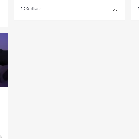
2.2Kx dibaca..
2
k