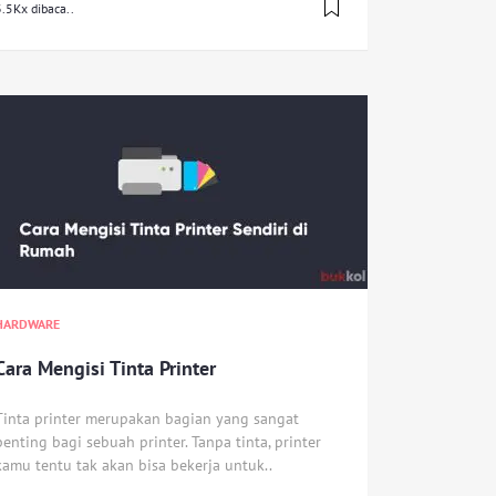
.5Kx dibaca..
HARDWARE
Cara Mengisi Tinta Printer
Tinta printer merupakan bagian yang sangat
penting bagi sebuah printer. Tanpa tinta, printer
kamu tentu tak akan bisa bekerja untuk..