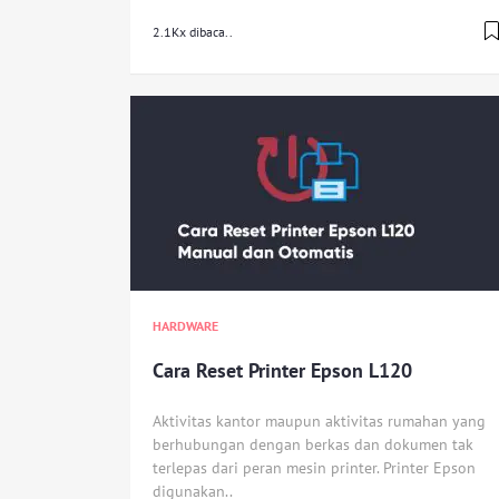
2.1Kx dibaca..
HARDWARE
Cara Reset Printer Epson L120
Aktivitas kantor maupun aktivitas rumahan yang
berhubungan dengan berkas dan dokumen tak
terlepas dari peran mesin printer. Printer Epson
digunakan..