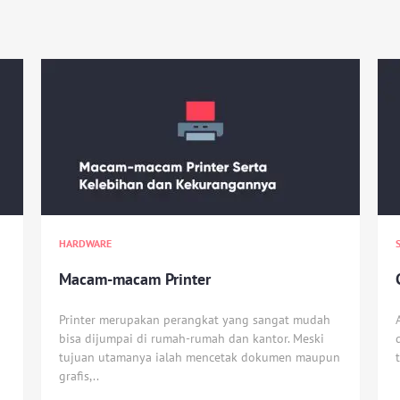
HARDWARE
Macam-macam Printer
Printer merupakan perangkat yang sangat mudah
bisa dijumpai di rumah-rumah dan kantor. Meski
tujuan utamanya ialah mencetak dokumen maupun
grafis,..