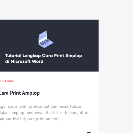
SOFTWARE
Cara Print Amplop
Agar surat lebih profesional dan resmi, tulisan
dalam amplop umumnya di print ketimbang ditulis
tangan. Hal ini; cara print amplop..