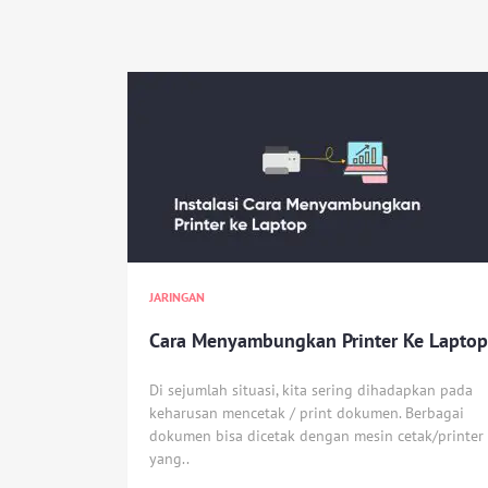
JARINGAN
Cara Menyambungkan Printer Ke Laptop
Di sejumlah situasi, kita sering dihadapkan pada
keharusan mencetak / print dokumen. Berbagai
dokumen bisa dicetak dengan mesin cetak/printer
yang..